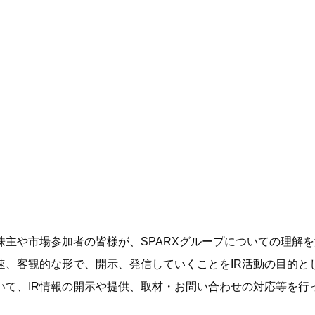
代表メッセージ
グループの事業
会社概要
株主投資家の皆さまへ
バフェット・クラブの金言
サステナビリティ基本方針
代表メッセージ
スパークスの軌跡
グループ会社
スパークスの強み
SPARX Channel
マテリアリティ
内部統制システム
株価情報
責任投資ポリシー
地図・アクセス
IRニュース
財務・業績情報
気候変動への取り組み
株主総会
株主や市場参加者の皆様が、SPARXグループについての理解
人権の尊重
速、客観的な形で、開示、発信していくことをIR活動の目的と
人的資本
いて、IR情報の開示や提供、取材・お問い合わせの対応等を行
スパークス健康経営