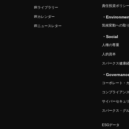
責任投資ポリシ
IRライブラリー
IRカレンダー
・Environmen
気候変動への取
IRニュースレター
・Social
人権の尊重
人的資本
スパークス健康
・Governanc
コーポレート・
コンプライアン
サイバーセキュ
スパークス・グル
ESGデータ