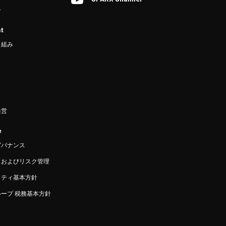
ー
t
り組み
経営
e
ガバナンス
スおよびリスク管理
リティ基本方針
ープ 税務基本方針