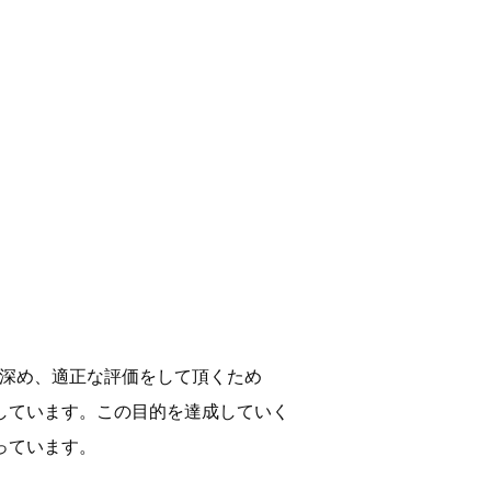
配当金・株主優待
コーポレート・ガバナンス
IRライブラリー
コンプライアンスおよびリスク管理
IRカレンダー
サイバーセキュリティ基本方針
スパークス・グループ 税務基本方針
IRニュースレター
ESGデータ
外部評価/イニシアティブへの参画
を深め、適正な評価をして頂くため
しています。この目的を達成していく
っています。