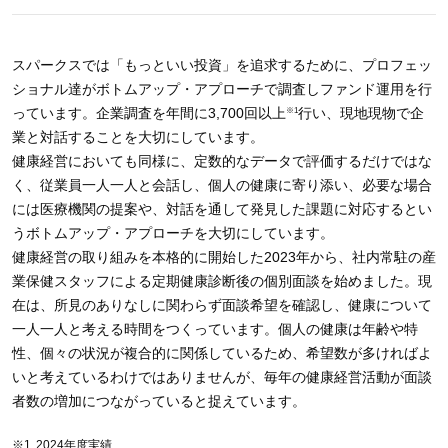
スパークスでは「もっといい投資」を追求するために、プロフェッ
ショナル達がボトムアップ・アプローチで調査しファンド運用を行
※1
っています。企業調査を年間に3,700回以上
行い、現地現物で企
業と対話することを大切にしています。
健康経営においても同様に、定数的なデータで評価するだけではな
く、従業員一人一人と会話し、個人の健康に寄り添い、必要な場合
には医療機関の提案や、対話を通して発見した課題に対応するとい
うボトムアップ・アプローチを大切にしています。
健康経営の取り組みを本格的に開始した2023年から、社内常駐の産
業保健スタッフによる定期健康診断後の個別面談を始めました。現
在は、所見のありなしに関わらず面談希望を確認し、健康について
一人一人と考える時間をつくっています。個人の健康は年齢や特
性、個々の状況が複合的に関係しているため、希望数が多ければよ
いと考えているわけではありませんが、毎年の健康経営活動が面談
者数の増加につながっていると捉えています。
※1
2024年度実績