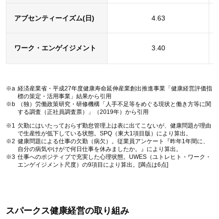
アブセンティーイズム(日)
4.63
ワーク・エンゲイジメント
3.40
※a
経済産業省・平成27年度健康寿命延伸産業創出推進事業「健康経営評価指
標の策定・活用事業」結果から引用
※b
（独）労働政策研究・研修機構「人手不足等をめぐる現状と働き方等に関
する調査（正社員調査票）」（2019年）から引用
※1
欠勤にはいたっておらず勤怠管理上は表に出てこないが、健康問題が理由
で生産性が低下している状態。SPQ（東大1項目版）により算出。
※2
健康問題による仕事の欠勤（病欠）。従業員アンケート『昨年1年間に、
自分の病気やけがで何日仕事を休みましたか。』により算出。
※3
仕事へのポジティブで充実した心理状態。UWES（ユトレヒト・ワーク・
エンゲイジメント尺度）の9項目により算出。[満点は6点]
スパークス健康経営の取り組み